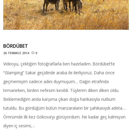
BÖRDÜBET
26 TEMMUZ 2014
0
Videoyu, çektiğim fotoğraflarla ben hazırladım. Bördübet’te
“Glamping” Sakar geçidinde araba ile ilerliyoruz. Daha önce
geçmemişim sadece adını duymuşum… Dağın etrafında
tırmanırken, birden nefesim kesildi. Tüylerim diken diken oldu.
Beklemediğim anda karşıma çıkan doğa harikasıyla nutkum
tutuldu. Bu gördüğüm bütün manzaraların bir şahikasıydı adeta…
Ömrümde ilk kez Gökova’yı görüyordum. Ne kadar geç kalmışsın
diyen iç sesimi,…