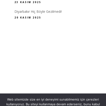
23 KASIM 2025
Diyarbakır Hiç Böyle Gezilmedi!
20 KASIM 2025
Web sitemizde size en iyi deneyimi sunabilmemiz için çerezleri
kullanıyoruz. Bu siteyi kullanmaya devam ederseniz, bunu kabul