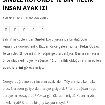
INSAN AYAK IZI
24 MART 2017
NO COMMENTS
Salihli’nin köylerinden
Sindel
köyü yakınında bir dağ yolu
kenarında durduk, indik. Bizden önce gelen muhtar
Bekir Üçtaş
ile tanıştık. Elinde minik bir süpürge bizi bekliyor. Ben anlamadım
önce olay nedir diye. Meğerse,
12 bin yıllık
olduğu tahmin edilen
ayak izlerini
görecekmişiz.
Dereye doğru inen bir insanın ayak izleri. Tüylerimiz diken diken
oldu. Nereden geliyordu, nereye gidiyordu? Yanardağdan kaçıp
dereye mi koşuyordu? Yoksa günlük rutini miydi? Kadın mıydı,
erkek miydi? Sırtında bir şey taşıyor muydu?